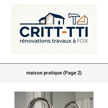
Skip
to
content
CRITT
Primary
TTI
Navigation
maison pratique
(Page 2)
-
Menu
RENOVATIONS
FOIX
ARIEGE